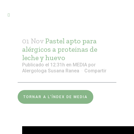
01 Nov
Pastel apto para
alérgicos a proteinas de
leche y huevo
Publicado el 12:31h
en
MEDIA
por
Alergologa Susana Ranea
Compartir
TORNAR A L'ÍNDEX DE MEDIA